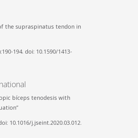
 of the supraspinatus tendon in
:190-194. doi: 10.1590/1413-
national
copic bíceps tenodesis with
luation”
oi: 10.1016/j.jseint.2020.03.012.