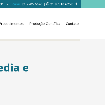
631
-
Icaraí
21 2705 6646
|
21 97310 6252
Procedimentos
Produção Científica
Contato
edia e