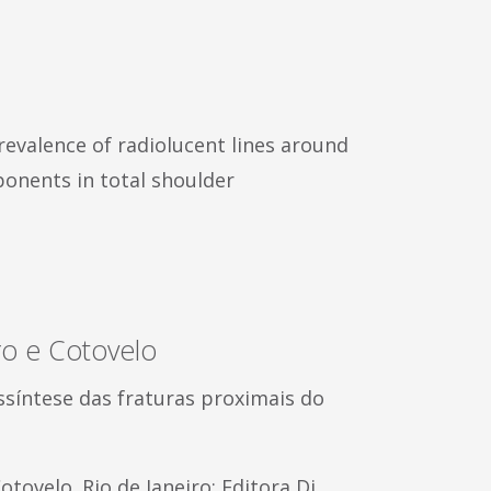
revalence of radiolucent lines around
onents in total shoulder
ro e Cotovelo
ssíntese das fraturas proximais do
tovelo. Rio de Janeiro: Editora Di