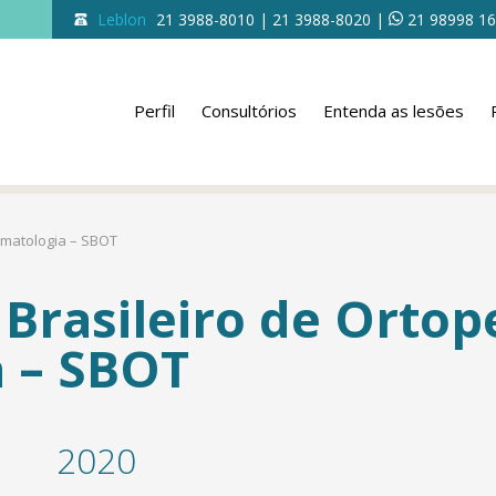
Leblon
21 3988-8010 | 21 3988-8020
|
21 98998 1
Perfil
Consultórios
Entenda as lesões
umatologia – SBOT
Brasileiro de Ortop
 – SBOT
2020