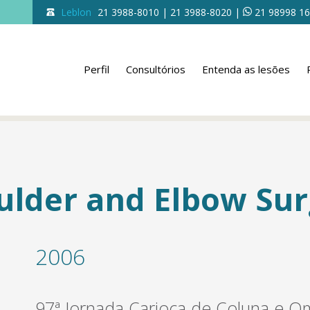
Leblon
21 3988-8010 | 21 3988-8020
|
21 98998 1
Perfil
Consultórios
Entenda as lesões
oulder and Elbow Su
2006
97ª Jornada Carioca de Coluna e 