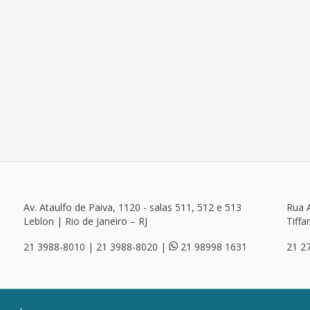
Av. Ataulfo de Paiva, 1120 - salas 511, 512 e 513
Rua A
Leblon | Rio de Janeiro – RJ
Tiffa
21 3988-8010 | 21 3988-8020 |
21 98998 1631
21 2