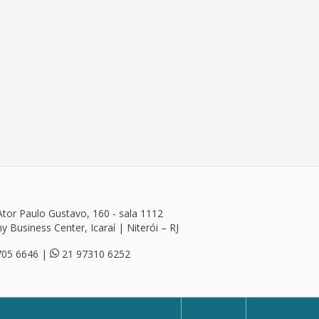
tor Paulo Gustavo, 160 - sala 1112
ny Business Center, Icaraí | Niterói – RJ
705 6646
|
21 97310 6252