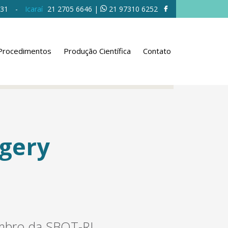
631
-
Icaraí
21 2705 6646
|
21 97310 6252
Procedimentos
Produção Científica
Contato
rgery
Ombro da SBOT-RJ